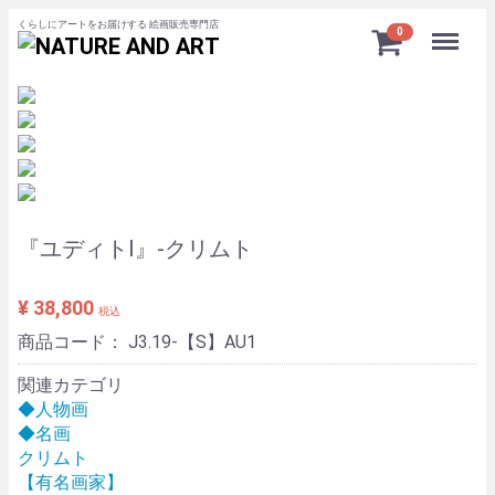
くらしにアートをお届けする 絵画販売専門店
Menu
0
『ユディトⅠ』-クリムト
¥ 38,800
税込
商品コード：
J3.19-【S】AU1
関連カテゴリ
◆人物画
◆名画
クリムト
【有名画家】