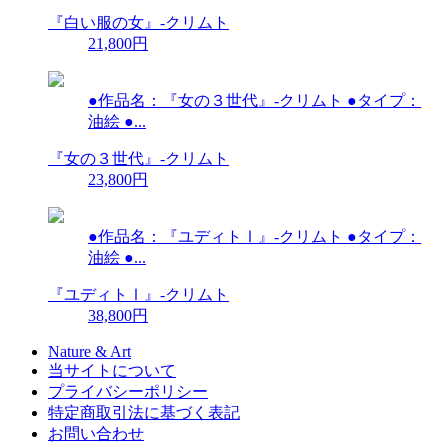
『白い服の女』-クリムト
21,800円
●作品名：『女の３世代』-クリムト ●タイプ：
油絵 ●...
『女の３世代』-クリムト
23,800円
●作品名：『ユディトⅠ』-クリムト ●タイプ：
油絵 ●...
『ユディトⅠ』-クリムト
38,800円
Nature & Art
当サイトについて
プライバシーポリシー
特定商取引法に基づく表記
お問い合わせ