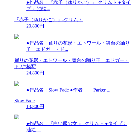
●作品名：『赤子（ゆりかご）』-クリムト ●タイ
プ： 油絵...
『赤子（ゆりかご）』-クリムト
20,800円
●作品名：踊りの花形・エトワール・舞台の踊り
子 エドガー・ド...
踊りの花形・エトワール・舞台の踊り子 エドガー・
ドガ*模写
24,800円
●作品名：Slow Fade ●作者： Parker ...
Slow Fade
13,800円
●作品名：『白い服の女 』-クリムト ●タイプ：
油絵 ...