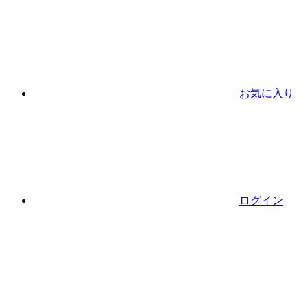
お気に入り
ログイン