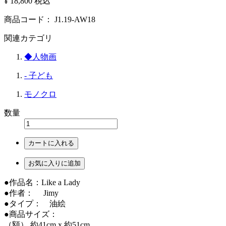
¥ 18,800
税込
商品コード：
J1.19-AW18
関連カテゴリ
◆人物画
- 子ども
モノクロ
数量
カートに入れる
お気に入りに追加
●作品名：Like a Lady
●作者： Jimy
●タイプ： 油絵
●商品サイズ：
（額） 約41cm x 約51cm