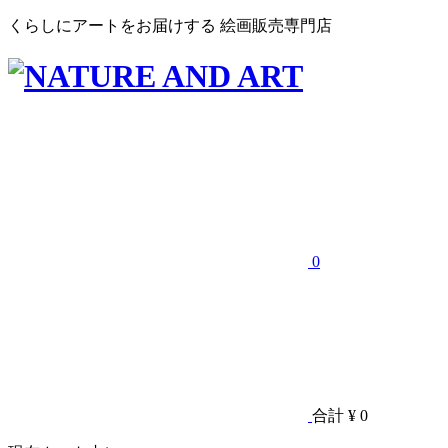
くらしにアートをお届けする 絵画販売専門店
0
合計
¥ 0