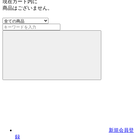
現在カート内に
商品はございません。
新規会員登
録