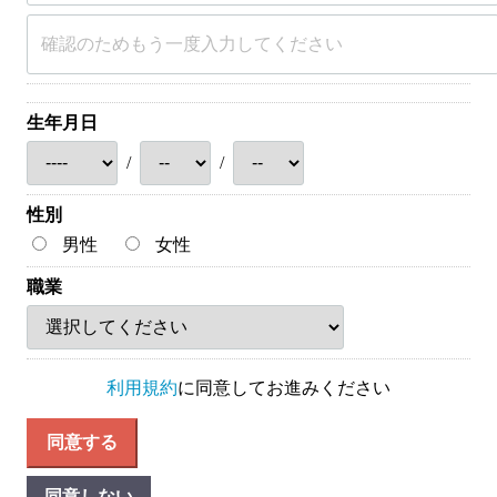
生年月日
/
/
性別
男性
女性
職業
利用規約
に同意してお進みください
同意する
同意しない